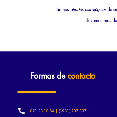
Somos
aliados estratégicos
de
o
Llevamos más de 
Formas de
contacto

021 23 10 84 | (0981) 207 837