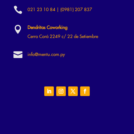

021 23 10 84 | (0981) 207 837

Dendritas Coworking
Cerro Corá 2249 c/ 22 de Setiembre

info@mentu.com.py