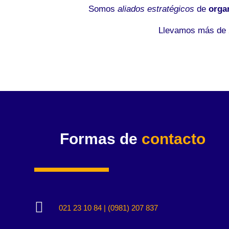
Somos
aliados estratégicos
de
orga
Llevamos más de 2
Formas de
contacto

021 23 10 84 | (0981) 207 837