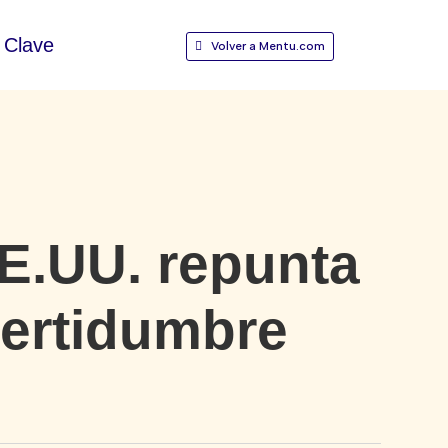
Clave
Volver a Mentu.com
E.UU. repunta
certidumbre