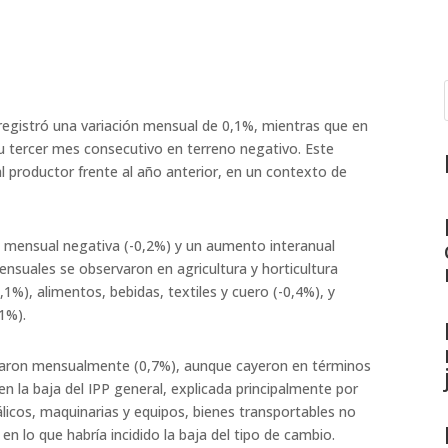
registró una variación mensual de 0,1%, mientras que
en
su
tercer mes consecutivo en terreno negativo. Este
al
productor frente al año anterior, en un contexto de
n
mensual negativa (-0,2%) y un aumento interanual
nsuales se observaron en agricultura y horticultura
1,1%),
alimentos, bebidas, textiles y cuero (-0,4%), y
1%).
taron
mensualmente (0,7%), aunque cayeron en términos
 en la
baja del IPP general, explicada principalmente por
licos,
maquinarias y equipos, bienes transportables no
, en lo
que habría incidido la baja del tipo de cambio.