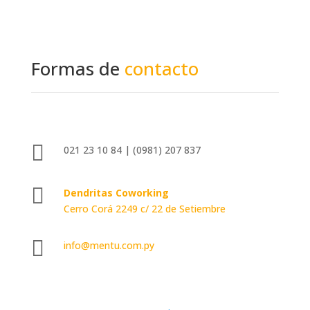
Formas de
contacto

021 23 10 84 | (0981) 207 837

Dendritas Coworking
Cerro Corá 2249 c/ 22 de Setiembre

info@mentu.com.py