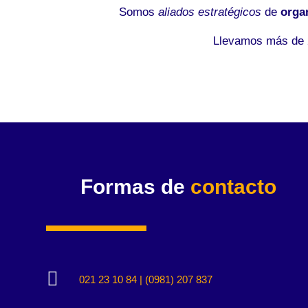
Somos
aliados estratégicos
de
orga
Llevamos más de 2
Formas de
contacto

021 23 10 84 | (0981) 207 837