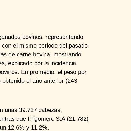
 ganados
bovinos, representando
 con el mismo periodo del pasado
adas de carne bovina,
mostrando
es, explicado por la incidencia
bovinos. En promedio, el
peso por
o
obtenido el año anterior (243
con unas
39.727 cabezas,
entras que
Frigomerc
S.A (21.782)
 un 12,6% y
11,2%,