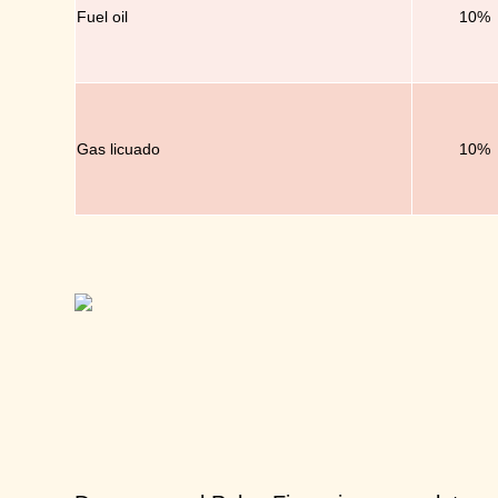
Fuel
oil
10%
Gas licuado
10%