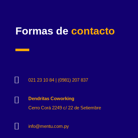
Formas de
contacto

021 23 10 84 | (0981) 207 837

Dendritas Coworking
Cerro Corá 2249 c/ 22 de Setiembre

info@mentu.com.py