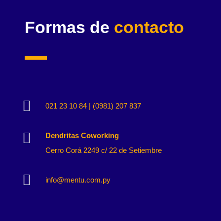
Formas de
contacto

021 23 10 84 | (0981) 207 837

Dendritas Coworking
Cerro Corá 2249 c/ 22 de Setiembre

info@mentu.com.py