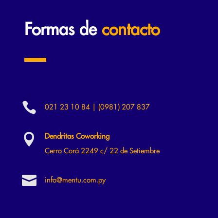
Formas de
contacto

021 23 10 84 | (0981) 207 837

Dendritas Coworking
Cerro Corá 2249 c/ 22 de Setiembre

info@mentu.com.py