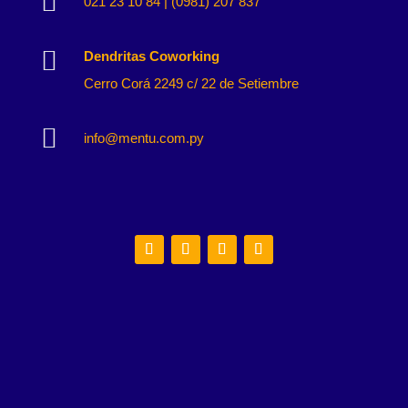

021 23 10 84 | (0981) 207 837

Dendritas Coworking
Cerro Corá 2249 c/ 22 de Setiembre

info@mentu.com.py