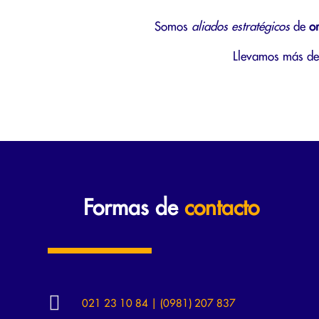
Somos
aliados estratégicos
de
o
Llevamos más de 
Formas de
contacto

021 23 10 84 | (0981) 207 837