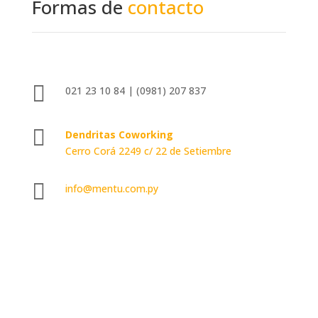
Formas de
contacto

021 23 10 84 | (0981) 207 837

Dendritas Coworking
Cerro Corá 2249 c/ 22 de Setiembre

info@mentu.com.py