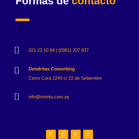
Formas de
contacto

021 23 10 84 | (0981) 207 837

Dendritas Coworking
Cerro Corá 2249 c/ 22 de Setiembre

info@mentu.com.py