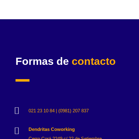
Formas de
contacto

021 23 10 84 | (0981) 207 837

Dendritas Coworking
Cerro Corá 2249 c/ 22 de Setiembre