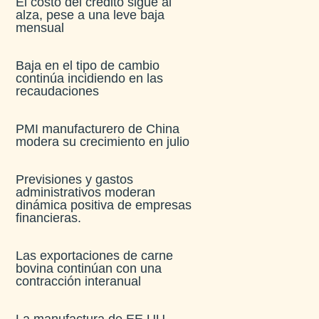
El costo del crédito sigue al
alza, pese a una leve baja
mensual​
Baja en el tipo de cambio
continúa incidiendo en las
recaudaciones​
PMI manufacturero de China
modera su crecimiento en julio​
Previsiones y gastos
administrativos moderan
dinámica positiva de empresas
financieras​.
Las exportaciones de carne
bovina continúan con una
contracción interanual
La manufactura de EE.UU.