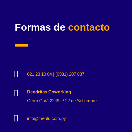
Formas de
contacto

021 23 10 84 | (0981) 207 837

Dendritas Coworking
Cerro Corá 2249 c/ 22 de Setiembre

info@mentu.com.py