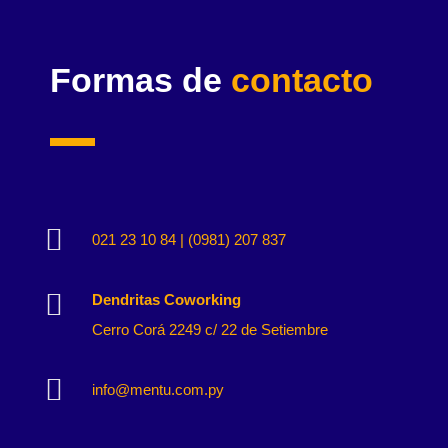
Formas de
contacto

021 23 10 84 | (0981) 207 837

Dendritas Coworking
Cerro Corá 2249 c/ 22 de Setiembre

info@mentu.com.py